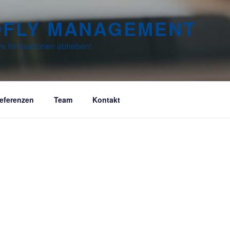
OFLY MANAGEMENT
hre Innovationen abheben!
eferenzen
Team
Kontakt
Unsere L
haft für ihre Branche